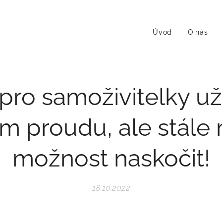
Úvod
O nás
pro samoživitelky už
m proudu, ale stále
možnost naskočit!
18.10.2022