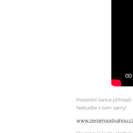
Poslední šance přihlásit
Nebuďte v tom samy!
www.zenamsodvahou.c