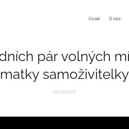
Úvod
O nás
dních pár volných mí
matky samoživitelky
05.09.2022