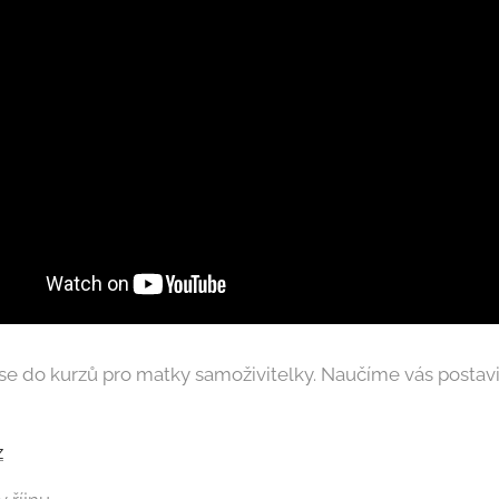
 se do kurzů pro matky samoživitelky. Naučíme vás postavit
z