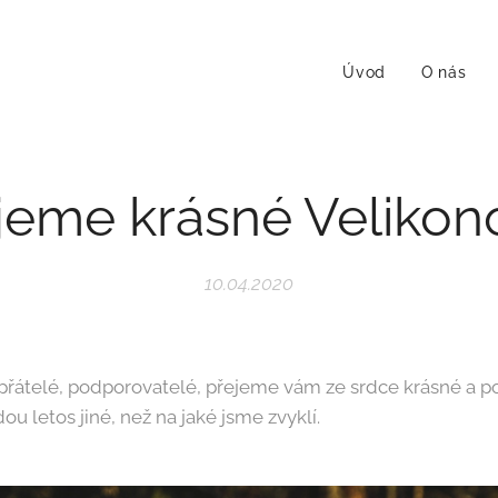
Úvod
O nás
jeme krásné Velikon
10.04.2020
i, přátelé, podporovatelé, přejeme vám ze srdce krásné a po
ou letos jiné, než na jaké jsme zvyklí.