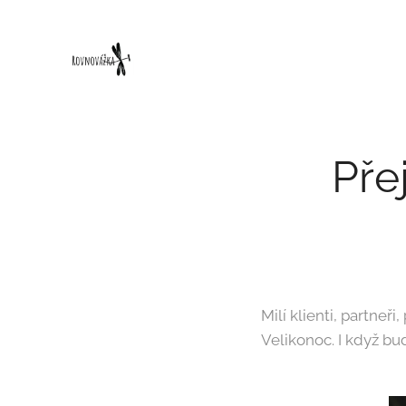
Pře
Milí klienti, partneř
Velikonoc. I když bud