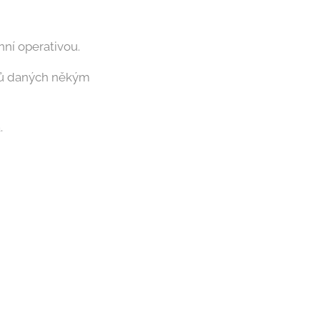
nní operativou.
odů daných někým
.