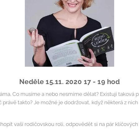
Neděle 15.11. 2020 17 - 19 hod
máma. Co musíme a nebo nesmíme dělat? Existují taková p
oč právě takto? Je možné je dodržovat, když některá z nich
pit vaší rodičovskou roli, odpovědět si na pár klíčových