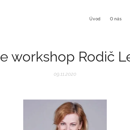
Úvod
O nás
ne workshop Rodič L
09.11.2020