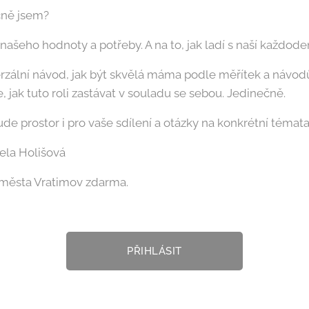
čně jsem?
šeho hodnoty a potřeby. A na to, jak ladí s naší každode
rzální návod, jak být skvělá máma podle měřítek a náv
, jak tuto roli zastávat v souladu se sebou. Jedinečně.
de prostor i pro vaše sdílení a otázky na konkrétní témata
ela Holišová
i města Vratimov zdarma.
PŘIHLÁSIT