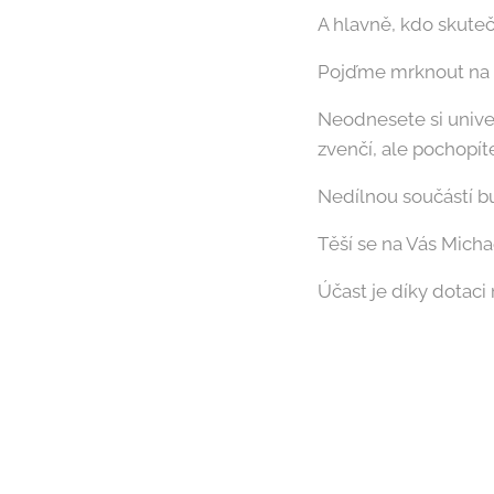
A hlavně, kdo skute
Pojďme mrknout na na
Neodnesete si unive
zvenčí, ale pochopíte
Nedílnou součástí bu
Těší se na Vás Micha
Účast je díky dotac